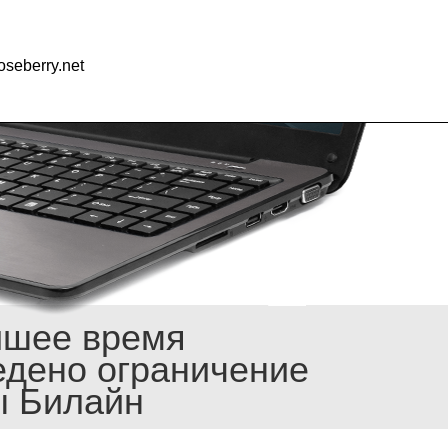
seberry.net
йшее время
едено ограничение
ы Билайн