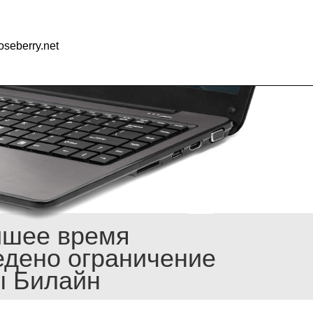
seberry.net
йшее время
едено ограничение
ы Билайн