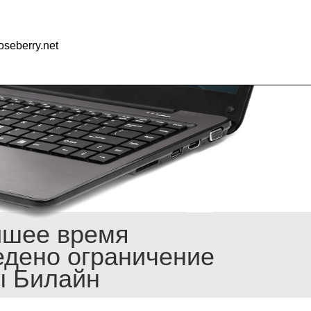
seberry.net
йшее время
едено ограничение
ы Билайн