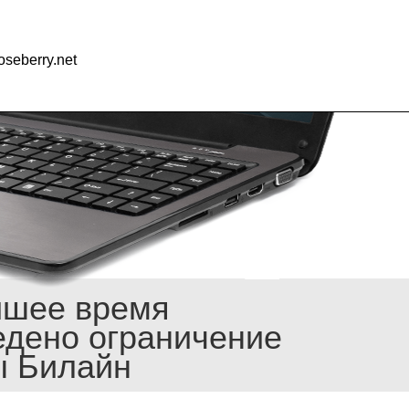
seberry.net
йшее время
едено ограничение
ы Билайн