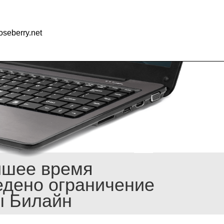
seberry.net
йшее время
едено ограничение
ы Билайн