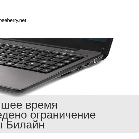
seberry.net
йшее время
едено ограничение
ы Билайн