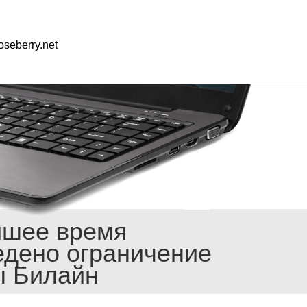
seberry.net
йшее время
едено ограничение
ы Билайн