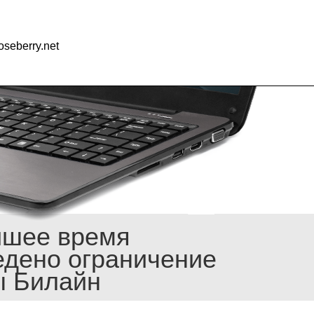
seberry.net
йшее время
едено ограничение
ы Билайн