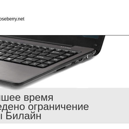
seberry.net
йшее время
едено ограничение
ы Билайн