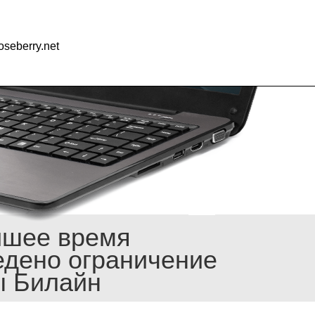
seberry.net
йшее время
едено ограничение
ы Билайн