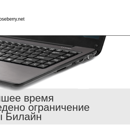
seberry.net
йшее время
едено ограничение
ы Билайн