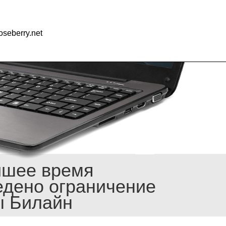
seberry.net
йшее время
едено ограничение
ы Билайн