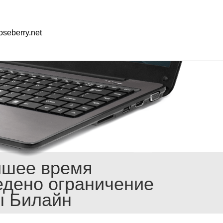
seberry.net
йшее время
едено ограничение
ы Билайн