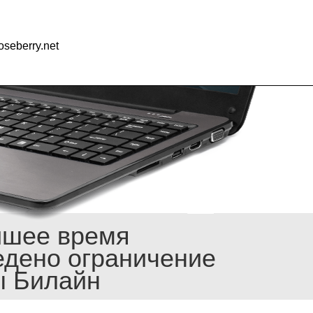
seberry.net
йшее время
едено ограничение
ы Билайн