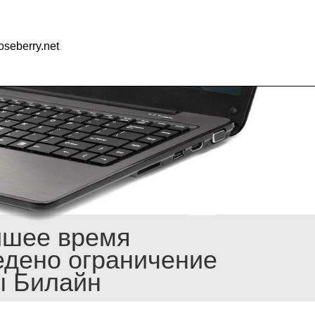
seberry.net
йшее время
едено ограничение
ы Билайн