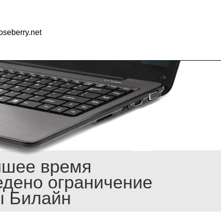
seberry.net
йшее время
едено ограничение
ы Билайн