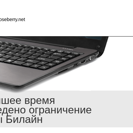
seberry.net
йшее время
едено ограничение
ы Билайн