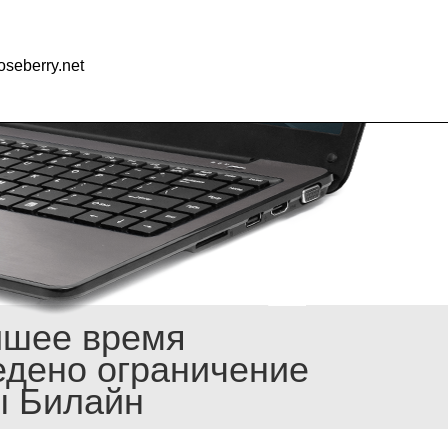
seberry.net
йшее время
едено ограничение
ы Билайн