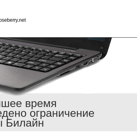
seberry.net
йшее время
едено ограничение
ы Билайн