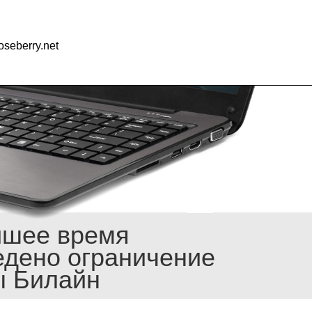
seberry.net
йшее время
едено ограничение
ы Билайн